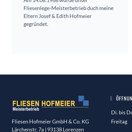
Am 14.08.1968 wurde unser
Fliesenlege-Meisterbetrieb duch meine
Eltern Josef & Edith Hofmeier
gegründet.
ÖFFNUNG
Di. bis Do
Freitag
Fliesen Hofmeier GmbH & Co. KG
Lärchenstr. 7a | 93138 Lorenzen