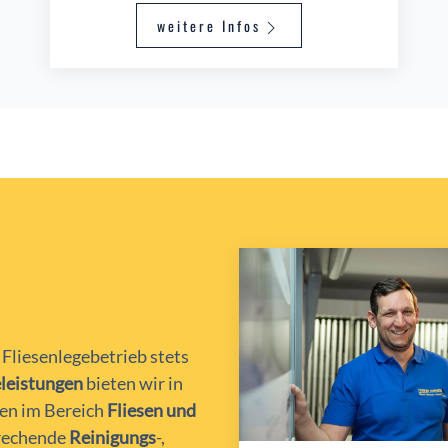
weitere Infos
 Fliesenlegebetrieb stets
eleistungen
bieten wir in
ten im Bereich
Fliesen und
prechende
Reinigungs
-,